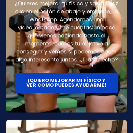
¿Quieres mejorar tu físico y salud? Haz
clic en el botón de abajo y envíame un
WhatsApp. Agendemos una
videollamada y me cuentas un poco
qué vienes haciendo hasta el
momento, cuál es tu objetivo a
conseguir y vemos si podemos hacer
algo interesante juntos. ¿Trato hecho?
¡QUIERO MEJORAR MI FÍSICO Y
VER COMO PUEDES AYUDARME!