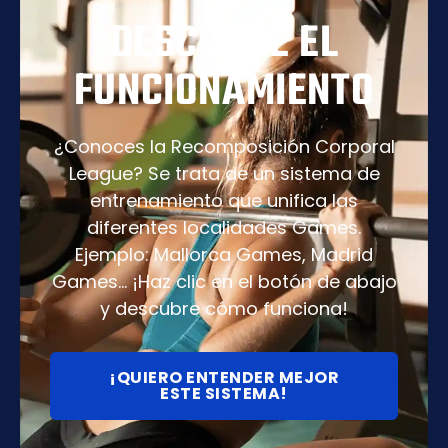
DESCUBRE EL
FUNCIONAMIENTO
¿Conoces la Recomposición Corporal
League? Se trata de un sistema de
entrenamiento que unifica las
diferentes localidades Games.
Ejemplo: Mallorca Games, Madrid
Games… ¡Haz clic en el botón de abajo
y descubre cómo funciona!
¡QUIERO ENTENDER MEJOR
ESTE SISTEMA!